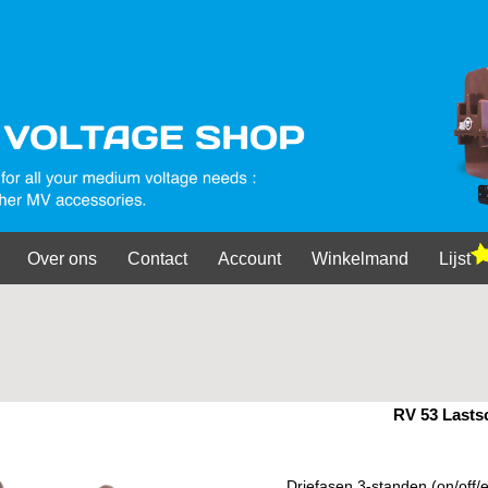
Over ons
Contact
Account
Winkelmand
Lijst
RV 53 Lasts
Driefasen 3-standen (on/off/