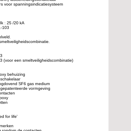
s voor spanningsindicatiesysteem
 Ik : 25 /20 kA
1-103
lveld.
smeltveiligheidscombinatie.
53
 (voor een smeltveiligheidscombinatie)
poxy behuizing
sschakelaar
boogdovend SF6 gas medium
 gepatenteerde vormgeving
ontacten
epoxy
tten
d for life'
enmerken
ng rondom de contacten