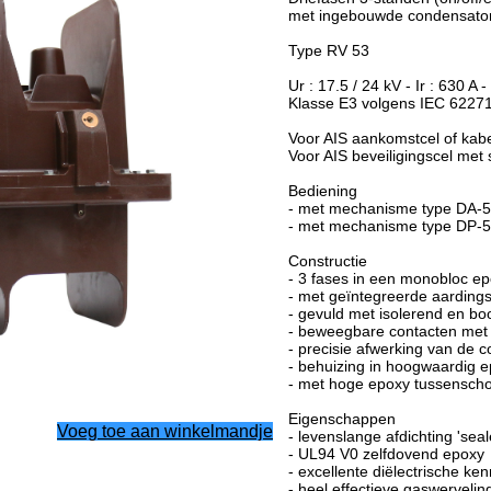
met ingebouwde condensator
Type RV 53
Ur : 17.5 / 24 kV - Ir : 630 A -
Klasse E3 volgens IEC 6227
Voor AIS aankomstcel of kabe
Voor AIS beveiligingscel met 
Bediening
- met mechanisme type DA-
- met mechanisme type DP-53
Constructie
- 3 fases in een monobloc e
- met geïntegreerde aarding
- gevuld met isolerend en 
- beweegbare contacten met
- precisie afwerking van de c
- behuizing in hoogwaardig 
- met hoge epoxy tussenscho
Eigenschappen
Voeg toe aan winkelmandje
- levenslange afdichting 'seale
- UL94 V0 zelfdovend epoxy
- excellente diëlectrische k
- heel effectieve gaswerveli