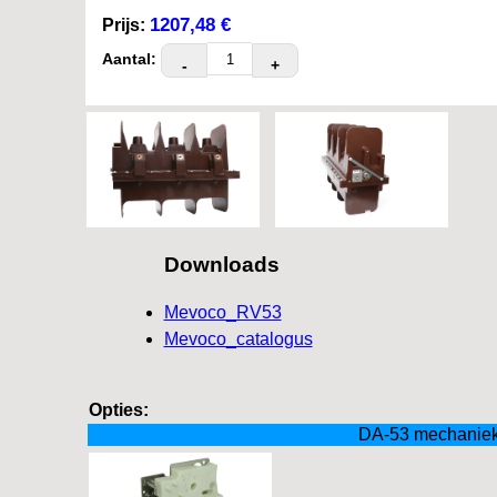
1207,48 €
Prijs:
Aantal:
-
+
Downloads
Mevoco_RV53
Mevoco_catalogus
Opties:
DA-53 mechaniek