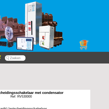
cheidingsschakelaar met condensator
Ref: RV530000
earth) lastscheidingsschakelaar