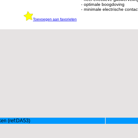
- optimale boogdoving
- minimale electrische contac
Toevoegen aan favorieten
en (ref:DA53)